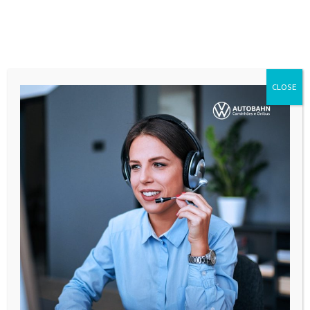
CLOSE
LIGA PRA GENTE:
(27) 3398-1800
CAMINHÕES E ÔNIBUS
Delivery
e-Delivery
Constellation
Meteor